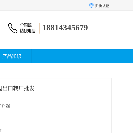
资质认证
18814345679
产品知识
园出口转厂批发
/个 起
个
市