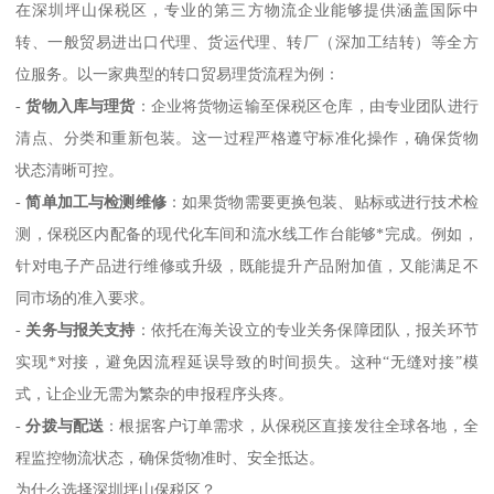
在深圳坪山保税区，专业的第三方物流企业能够提供涵盖国际中
转、一般贸易进出口代理、货运代理、转厂（深加工结转）等全方
位服务。以一家典型的转口贸易理货流程为例：
-
货物入库与理货
：企业将货物运输至保税区仓库，由专业团队进行
清点、分类和重新包装。这一过程严格遵守标准化操作，确保货物
状态清晰可控。
-
简单加工与检测维修
：如果货物需要更换包装、贴标或进行技术检
测，保税区内配备的现代化车间和流水线工作台能够*完成。例如，
针对电子产品进行维修或升级，既能提升产品附加值，又能满足不
同市场的准入要求。
-
关务与报关支持
：依托在海关设立的专业关务保障团队，报关环节
实现*对接，避免因流程延误导致的时间损失。这种“无缝对接”模
式，让企业无需为繁杂的申报程序头疼。
-
分拨与配送
：根据客户订单需求，从保税区直接发往全球各地，全
程监控物流状态，确保货物准时、安全抵达。
为什么选择深圳坪山保税区？