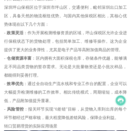
深圳坪山保税区位于深圳市坪山区，交通便利，毗邻深圳出口加工
区，具备天然的物流枢纽优势。与国内其他保税区相比，其核心优
势体现在以下几个方面：
-
政策灵活
：作为开展检测维修资质的区域，坪山保税区允许企业进
行保税状态下的货物处理，包括简单加工、维修等操作。这为企业
提供了更大的业务弹性，尤其是电子产品等高附加值商品的管理。
-
仓储资源丰富
：区内拥有大面积保税仓库，存储条件优越，能够满
足不同品类货物的暂存需求。无论是大批量物资还是小批次样品，
都能得到妥善打理。
-
效率优先
：通过全自动生产流水线和专业工作台的配置，企业可以
大幅提升检测维修的工作效率。相比传统模式，周期缩短，成本降
低，产品附加值提升显著。
-
风险管控
：报关环节实现“0差错”目标，从货物入库到出库的每个
环节都经过严格审核，最大程度降低差错风险，保障企业利益。
转口贸易理货的实际应用场景