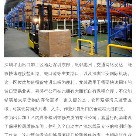
深圳坪山出口加工区地处深圳东部，毗邻惠州，交通网络发达，能
够快速连接盐田港、蛇口港等主要港口，以及深圳宝安国际机场。
这一区位优势使得货物进出极为便利，尤其适用于需要快速周转的
转口贸易业务。嘉盛行公司在此拥有大面积自有保税仓库，不仅能
够满足大宗货物的存储需求，更关键的是，仓库紧邻海关监管区
域，可实现货物从到港、入库、作业到复出口的全流程无缝衔接。
作为出口加工区内具备检测维修资质的专业公司，嘉盛行配套建设
了保税检测维修车间，并引入全自动生产流水线及专业的检测维修
工作台。这些硬件设施能够显著提升检测维修效率，大幅缩短作业