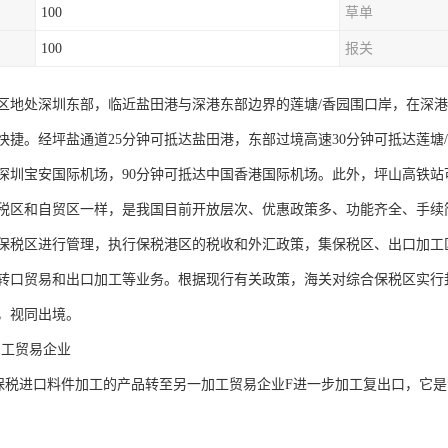
100
草单
100
报关
区地处深圳东部，临近盐田港与深港东部边界的莲塘/香园围口岸，在深港
快捷。经坪盐通道25分钟可抵达盐田港，东部过境高速30分钟可抵达莲塘
达深圳宝安国际机场，90分钟可抵达中国香港国际机场。此外，坪山高铁站
税区和自贸区一样，是我国目前开放层次、优惠政策多、功能齐全、手续
保税区进行管理，执行保税港区的税收和外汇政策，集保税区、出口加工
转口贸易和出口加工等业务。根据现行有关政策，海关对综合保税区实行
，视同出境。
加工贸易企业
保税进口料件加工的产品转至另一加工贸易企业F进一步加工复出口，它