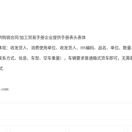
提供购销合同/加工贸易手册企业提供手册表头表体
需体现：收发货人、消费使用单位、收发货人、HS编码、品名、单位、数
（司机联系方式、信息、车型、空车重量），车辆要求普通箱
式
p.com
产品推荐