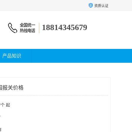
资质认证
18814345679
产品知识
园报关价格
/个 起
个
市