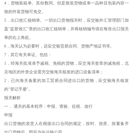
4．货物装箱单。其份数同。但是散装货物或单一品种且包装内容一
致的件装货物可免交。
5．出口收汇核销单。一切出口货物报关时，应交验外汇管理部门加
盖"监督收汇"章的出口收汇核销单，并将核销编号填在每张出口报关
单的右上角处。
6．海关认为必要时，还应交验贸易合同、货物产地证书等。
7．其它有关单证。包括：
1．经海关批准准予减税、免税的货物，应交海关签章的减免税，北
京地区的外资企业需另交验海关核发的进口设备清单；
2．已向海关备案的加工贸易合同进出口的货物，应交验海关核发
的"登记手册"。
报关解析
一． 通关的基本程序：申报、查验、征税、放行
申报
出口货物的发货人在根据出口合同的规定，按时、按质、按量备齐
出口货物后，即应当向运输公司