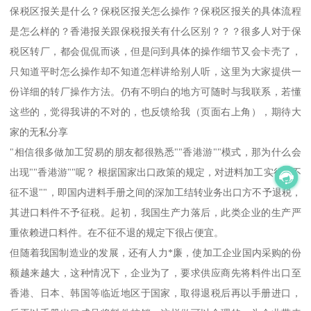
保税区报关是什么？保税区报关怎么操作？保税区报关的具体流程
是怎么样的？香港报关跟保税报关有什么区别？？？很多人对于保
税区转厂，都会侃侃而谈，但是问到具体的操作细节又会卡壳了，
只知道平时怎么操作却不知道怎样讲给别人听，这里为大家提供一
份详细的转厂操作方法。仍有不明白的地方可随时与我联系，若懂
这些的，觉得我讲的不对的，也反馈给我（页面右上角），期待大
家的无私分享
"相信很多做加工贸易的朋友都很熟悉""香港游""模式，那为什么会
出现""香港游""呢？ 根据国家出口政策的规定，对进料加工实行""不
征不退""，即国内进料手册之间的深加工结转业务出口方不予退税，
其进口料件不予征税。起初，我国生产力落后，此类企业的生产严
重依赖进口料件。在不征不退的规定下很占便宜。
但随着我国制造业的发展，还有人力*廉，使加工企业国内采购的份
额越来越大，这种情况下，企业为了，要求供应商先将料件出口至
香港、日本、韩国等临近地区于国家，取得退税后再以手册进口，