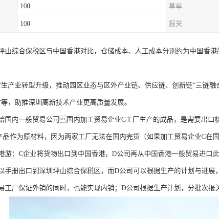
100
草单
100
报关
坪山综合保税区与中国香港对比，仓储成本、人工成本分别约为中国香港的1
”生产业转型升级，推动园区业态与区外产业链、供应链、创新链“三链融合”
”等，助推深圳高新技术产业更高质量发展。
给国内一般贸易公司 国内加工贸易企业C工厂生产的成品，是需要出口
产品作为原材料，因为两家工厂无法在国内完货（如果加工贸易企业C在
港游：C企业将货物出口到中国香港，D公司再从中国香港一般贸易进口
以手册出口到深圳坪山综合保税区，而D公司可以根据生产的计划与进展
易工厂保证外销的同时，也能实现内销；D公司根据生产计划，分批次报