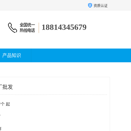
资质认证
18814345679
产品知识
厂批发
/个 起
个
市