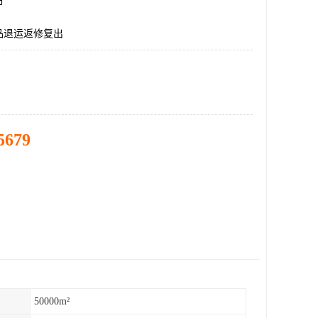
市
品退运返修复出
5679
50000m²