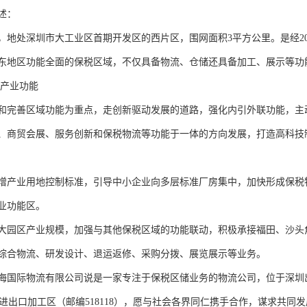
述：
，地处深圳市大工业区首期开发区的西片区，围网面积3平方公里。是经20
东地区功能全面的保税区域，不仅具备物流、仓储还具备加工、展示等功
区产业功能
和完善区域功能为重点，走创新驱动发展的道路，强化内引外联功能，主
、商贸会展、服务创新和保税物流等功能于一体的方向发展，打造高科技
增产业用地控制标准，引导中小企业向多层标准厂房集中，加快形成保税
业功能区。
大园区产业规模，加强与其他保税区域的功能联动，积极承接福田、沙头
综合物流、研发设计、退运返修、采购分拨、展览展示等业务。
海国际物流有限公司说是一家专注于保税区储业务的物流公司，位于深圳
出口加工区（邮编518118），愿与社会各界同仁携手合作，谋求共同