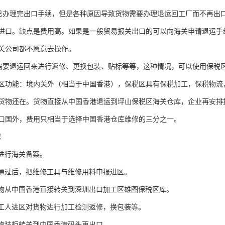
办理完出口手续，但是各种原因导致货物需要办理退运回工厂而不再出
进口。缺点是费用高。如果是一般贸易报关出口的可以向海关申请退运手
关公司都不愿意去操作。
要退运回来进行返修、更换包装、贴标等等，这种情况，可以使用保税
区功能：境内关外（相当于中国香港），保税区具有保税加工，保税物流
货物还在。货物直接从中国香港退运到坪山保税区海关仓库，企业再安排
口国外，费用只相当于选择中国香港仓库维修的三分之一。
程
进行海关备案。
通过后，把维修工具与维修用料申报进区。
物从中国香港直接转关到深圳出口加工区雄图保税区库。
工人进区对货物进行加工检测返修，换包装等。
物装柜转关到中国香港码头再出口。