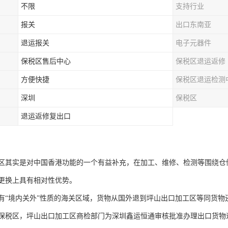
不限
支持行业
报关
出口东南亚
退运报关
电子元器件
保税区售后中心
保税区退运返修
方便快捷
保税区退运检测
深圳
保税区
退运返修复出口
区其实是对中国香港功能的一个有益补充，在加工、维修、检测等围绕仓
更换上具有相对性优势。
有“境内关外”性质的海关区域，货物从国外退到坪山出口加工区等同货
保税区，坪山出口加工区商检部门为深圳鑫运恒通审核批准办理出口货物