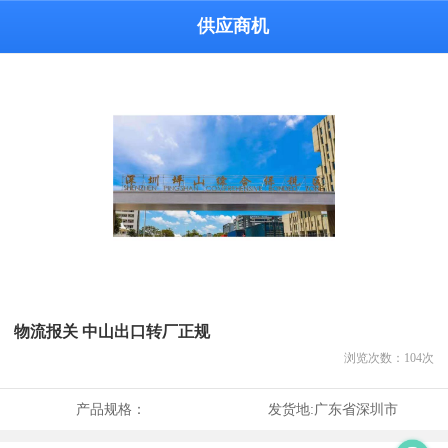
供应商机
物流报关 中山出口转厂正规
浏览次数：
104
次
产品规格：
发货地:
广东省深圳市