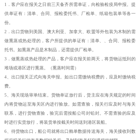
1．客户应在报关之日前三天备齐所需单证，向检验检疫局申报。提
供单证有：清单、合同、报检委托书、厂检单、纸箱包装单等各一
份。
2．出口货物到美国、澳大利亚、加拿大、欧盟等外包装为木制的需
做熏蒸或热处理的，客户所提供的单证有：清单、、合同、报检委
托书。如熏蒸产品是木制品，还需提供厂检单。
3．做熏蒸或热处理的产品，客户应在报关前两天，将货物运抵到的
堆场或港区进行熏蒸。（熏蒸时间需）
4、出口报关正式向海关申报。如出口需缴纳税费的，应及时缴纳税
费。
5、海关现场审单结束。货物单证放行后，货主应在海关规定的时间
内将货物运至海关区内进行验放。如需查验，报关行应及时与海关
联系，进行货物查验，验完后需按船公司封铅封。不需查验的应及
时进行实货放行，将装货单按截关时间送到港区装船。
6、待货物出口，船公司就将出口舱单数据传送海关，海关接收到数