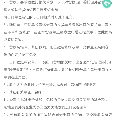
2．货物。要求份数比报关单少一份，对货物出口委托国外销售，结
算方式是待货物销售后按实销金额
向出口单位结汇的，出口报关时可准予免交。
3．陆运单、空运单和海运进口的提货单及海运出口的装货单。海关
在审单和验货后，在正本货运单上签章放行退还报关单，凭此提货
或装运货物。
4．货物装箱单。其份数同。但是散装货物或单一品种且包装内容一
致的件装货物可免交。
5．出口收汇核销单。一切出口货物报关时，应交验外汇管理部门加
盖"监督收汇"章的出口收汇核销单，并将核销编号填在每张出口报关
单的右上角处。
6．海关认为必要时，还应交验贸易合同、货物产地证书等。
7．其它有关单证。包括：
1．经海关批准准予减税、免税的货物，应交海关签章的减免税，北
京地区的外资企业需另交验海关核发的进口设备清单；
2．已向海关备案的加工贸易合同进出口的货物，应交验海关核发