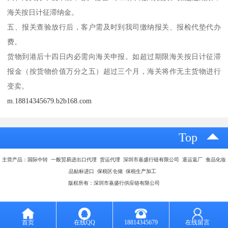
海关按日计征滞纳金。
五、报关查验放行后，客户需及时到我司缴纳报关、报检代垫代办
费。
货物到港后十四日内必需向海关申报。如超过期限海关按日计征滞
报金（按货物价值万分之五）超过三个月，海关将作无主货物进行
变卖。
m.18814345679.b2b168.com
Top
主营产品：国际中转 一般贸易进出口代理 货运代理 深圳市嘉盛行链有限公司 退运返厂 食品化妆
品贴标进口 保税区仓储 保税生产加工
版权所有：深圳市嘉盛行供应链有限公司
首页
在线QQ
18814345679
在线留言