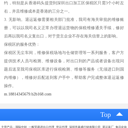
约，特别是从香港码头提货到深圳出口加工区保税区只需3个小时左
右，并且维修成本是香港的三分之一。
3. 无影响。退运返修需要相关部门批准，我司有海关审批的维修账
册，可以以我司名义正常办理退运货物的保税维修通关手续，修好
后再以我司名义复出口，对于货主企业不存在海关信誉上的影响。
保税区的服务优势：
保税区无尘车间，维修保税场地与仓储管理等一系列服务，客户方
提供技术人员与检测、维修设备，对出口到的产品或者设备出现问
题后送至我司保税区库进行保税检测、维修等服务（无须进口到国
内维修），维修好后配送到客户手中，帮助客户完成整体退运返修
操作。
m.18814345679.b2b168.com
Top
主营产品：国际中转 一般贸易进出口代理 货运代理 深圳市嘉盛行链有限公司 退运返厂 食品化妆