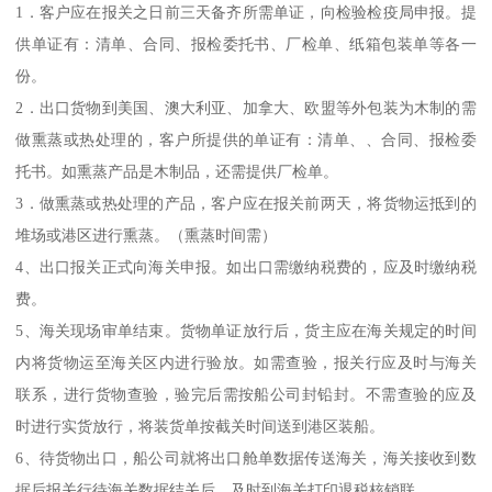
1．客户应在报关之日前三天备齐所需单证，向检验检疫局申报。提
供单证有：清单、合同、报检委托书、厂检单、纸箱包装单等各一
份。
2．出口货物到美国、澳大利亚、加拿大、欧盟等外包装为木制的需
做熏蒸或热处理的，客户所提供的单证有：清单、、合同、报检委
托书。如熏蒸产品是木制品，还需提供厂检单。
3．做熏蒸或热处理的产品，客户应在报关前两天，将货物运抵到的
堆场或港区进行熏蒸。（熏蒸时间需）
4、出口报关正式向海关申报。如出口需缴纳税费的，应及时缴纳税
费。
5、海关现场审单结束。货物单证放行后，货主应在海关规定的时间
内将货物运至海关区内进行验放。如需查验，报关行应及时与海关
联系，进行货物查验，验完后需按船公司封铅封。不需查验的应及
时进行实货放行，将装货单按截关时间送到港区装船。
6、待货物出口，船公司就将出口舱单数据传送海关，海关接收到数
据后报关行待海关数据结关后，及时到海关打印退税核销联。