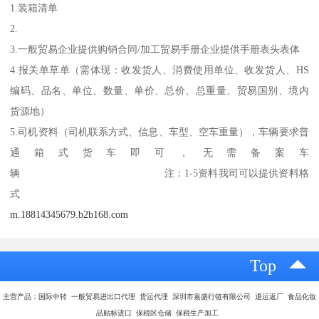
1.装箱清单
2.
3.一般贸易企业提供购销合同/加工贸易手册企业提供手册表头表体
4.报关单草单（需体现：收发货人、消费使用单位、收发货人、HS
编码、品名、单位、数量、单价、总价、总重量、贸易国别、境内
货源地）
5.司机资料（司机联系方式、信息、车型、空车重量），车辆要求普
通箱式货车即可，无需备案车
辆 注：1-5资料我司可以提供资料格
式
m.18814345679.b2b168.com
Top
主营产品：国际中转 一般贸易进出口代理 货运代理 深圳市嘉盛行链有限公司 退运返厂 食品化妆
品贴标进口 保税区仓储 保税生产加工