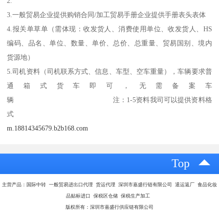
2.
3.一般贸易企业提供购销合同/加工贸易手册企业提供手册表头表体
4.报关单草单（需体现：收发货人、消费使用单位、收发货人、HS
编码、品名、单位、数量、单价、总价、总重量、贸易国别、境内
货源地）
5.司机资料（司机联系方式、信息、车型、空车重量），车辆要求普
通箱式货车即可，无需备案车
辆 注：1-5资料我司可以提供资料格
式
m.18814345679.b2b168.com
Top
主营产品：国际中转 一般贸易进出口代理 货运代理 深圳市嘉盛行链有限公司 退运返厂 食品化妆
品贴标进口 保税区仓储 保税生产加工
版权所有：深圳市嘉盛行供应链有限公司