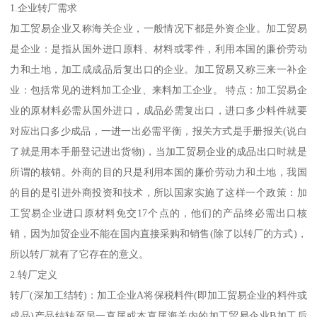
1.企业转厂需求
加工贸易企业又称海关企业，一般情况下都是外资企业。加工贸易
是企业：是指从国外进口原料、材料或零件，利用本国的廉价劳动
力和土地，加工成成品后复出口的企业。加工贸易又称三来一补企
业：包括常见的进料加工企业、来料加工企业。 特点：加工贸易企
业的原材料必需从国外进口，成品必需复出口，进口多少料件就要
对应出口多少成品，一进一出必需平衡，报关方式是手册报关(说白
了就是用本手册登记进出货物)，当加工贸易企业的成品出口时就是
所谓的核销。外商的目的只是利用本国的廉价劳动力和土地，我国
的目的是引进外商投资和技术，所以国家实施了这样一个政策：加
工贸易企业进口原材料免交17个点的，他们的产品终必需出口核
销，因为加贸企业不能在国内直接采购和销售(除了以转厂的方式)，
所以转厂就有了它存在的意义。
2.转厂定义
转厂(深加工结转)：加工企业A将保税料件(即加工贸易企业的料件或
成品)产品结转至另一直属或本直属海关内的加工贸易企业B加工后