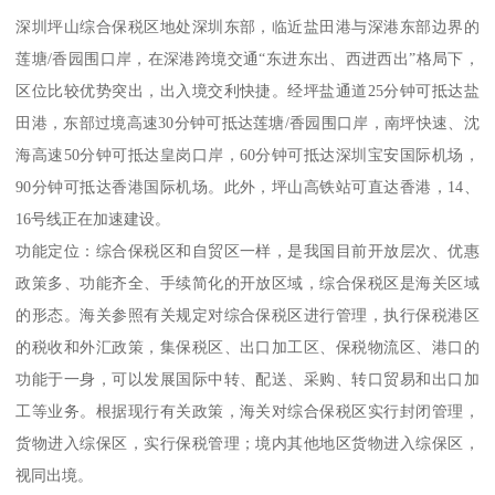
深圳坪山综合保税区地处深圳东部，临近盐田港与深港东部边界的
莲塘/香园围口岸，在深港跨境交通“东进东出、西进西出”格局下，
区位比较优势突出，出入境交利快捷。经坪盐通道25分钟可抵达盐
田港，东部过境高速30分钟可抵达莲塘/香园围口岸，南坪快速、沈
海高速50分钟可抵达皇岗口岸，60分钟可抵达深圳宝安国际机场，
90分钟可抵达香港国际机场。此外，坪山高铁站可直达香港，14、
16号线正在加速建设。
功能定位：综合保税区和自贸区一样，是我国目前开放层次、优惠
政策多、功能齐全、手续简化的开放区域，综合保税区是海关区域
的形态。海关参照有关规定对综合保税区进行管理，执行保税港区
的税收和外汇政策，集保税区、出口加工区、保税物流区、港口的
功能于一身，可以发展国际中转、配送、采购、转口贸易和出口加
工等业务。根据现行有关政策，海关对综合保税区实行封闭管理，
货物进入综保区，实行保税管理；境内其他地区货物进入综保区，
视同出境。