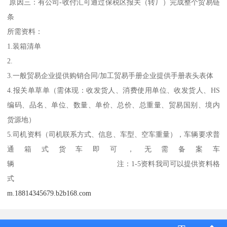
原因三：有公司-收付汇可通过保税区报关（转厂）完成整个贸易链
条
所需资料：
1.装箱清单
2.
3.一般贸易企业提供购销合同/加工贸易手册企业提供手册表头表体
4.报关单草单（需体现：收发货人、消费使用单位、收发货人、HS
编码、品名、单位、数量、单价、总价、总重量、贸易国别、境内
货源地）
5.司机资料（司机联系方式、信息、车型、空车重量），车辆要求普
通箱式货车即可，无需备案车
辆 注：1-5资料我司可以提供资料格
式
m.18814345679.b2b168.com