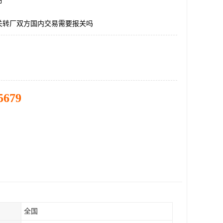
市
关转厂双方国内交易需要报关吗
5679
全国