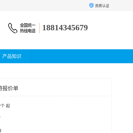
资质认证
18814345679
产品知识
游报价单
/个 起
个
市