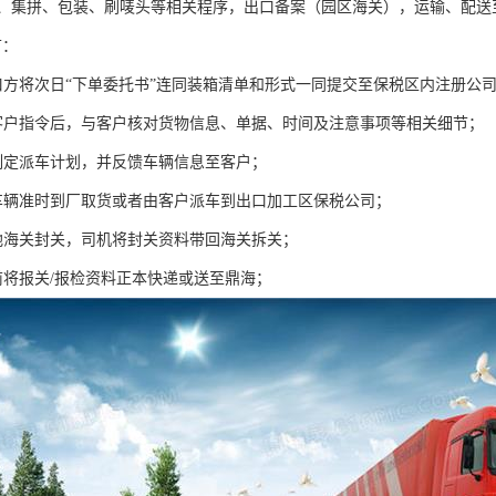
、集拼、包装、刷唛头等相关程序，出口备案（园区海关），运输、配送
节：
出口方将次日“下单委托书”连同装箱清单和形式一同提交至保税区内注册公
客户指令后，与客户核对货物信息、单据、时间及注意事项等相关细节；
制定派车计划，并反馈车辆信息至客户；
车辆准时到厂取货或者由客户派车到出口加工区保税公司；
地海关封关，司机将封关资料带回海关拆关；
前将报关/报检资料正本快递或送至鼎海；