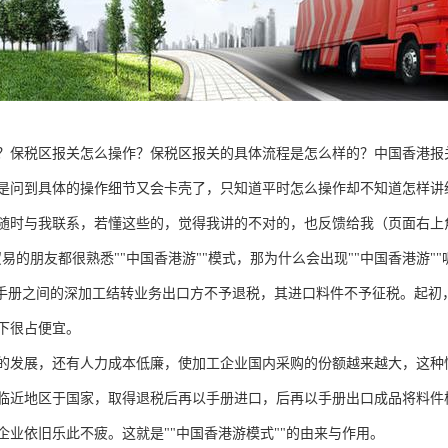
？保税区报关怎么操作？保税区报关的具体流程是怎么样的？中国香港报
是问到具体的操作细节又会卡壳了，只知道平时怎么操作却不知道怎样讲
随时与我联系，若懂这些的，觉得我讲的不对的，也反馈给我（页面右上
易的朋友都很熟悉""中国香港游""模式，那为什么会出现""中国香港游"
料手册之间的深加工结转业务出口方不予退税，其进口料件不予征税。起
下很占便宜。
的发展，还有人力成本低廉，使加工企业国内采购的份额越来越大，这种
临近地区于国家，取得退税后再以手册进口，后再以手册出口成品将料件
企业依旧乐此不疲。这就是""中国香港游模式""的由来与作用。