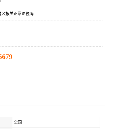
市
税区报关正常退税吗
5679
全国