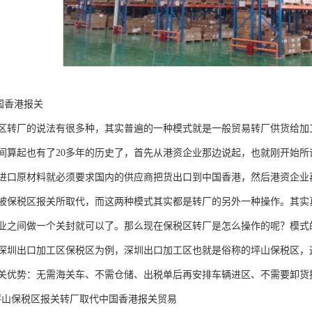
国香港报关
区转厂的说法有很多种，其实普遍的一种模式就是一般贸易转厂供货给加
间算起也有了20多年的历史了，首先从港资企业那边说起，也就刚开始
进口原材料就必须要求国内的供应商把货出口到中国香港，然后港资企业
被保税区报关所取代，而这两种模式其实都是转厂的另外一种操作。其实
业之间做一个关封就可以了。那么现在保税区转厂是怎么操作的呢？模式
深圳出口加工区保税区为例，深圳出口加工区也就是俗称的坪山保税区，
关优势：无需海关车、不需仓储、出税单后再安排车辆进区、不需要卸货
坪山保税区报关转厂取代中国香港报关贸易