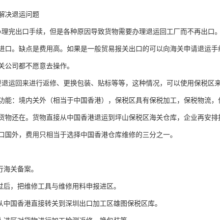
解决退运问题
办理完出口手续，但是各种原因导致货物需要办理退运回工厂而不再出口
进口。缺点是费用高。如果是一般贸易报关出口的可以向海关申请退运手
关公司都不愿意去操作。
要退运回来进行返修、更换包装、贴标等等，这种情况，可以使用保税区
功能：境内关外（相当于中国香港），保税区具有保税加工，保税物流，
货物还在。货物直接从中国香港退运到坪山保税区海关仓库，企业再安排
口国外，费用只相当于选择中国香港仓库维修的三分之一。
行海关备案。
通过后，把维修工具与维修用料申报进区。
物从中国香港直接转关到深圳出口加工区雄图保税区库。