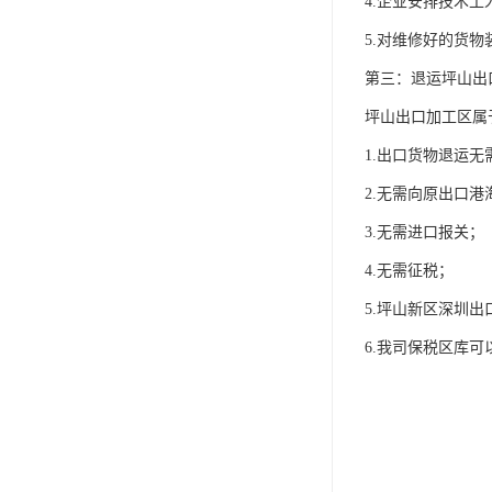
4.企业安排技术
5.对维修好的货
第三：退运坪山出
坪山出口加工区属
1.出口货物退运
2.无需向原出口
3.无需进口报关；
4.无需征税；
5.坪山新区深圳
6.我司保税区库