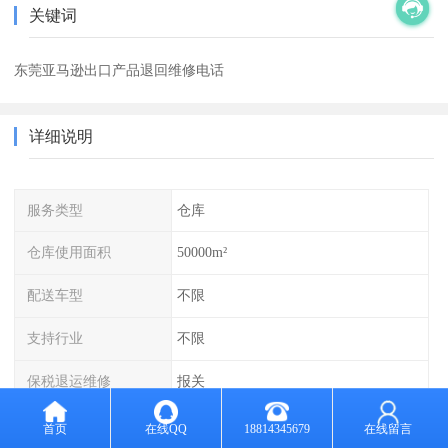
关键词
东莞亚马逊出口产品退回维修电话
详细说明
服务类型
仓库
仓库使用面积
50000m²
配送车型
不限
支持行业
不限
保税退运维修
报关
出口东南亚
退运流程
首页
在线QQ
18814345679
在线留言