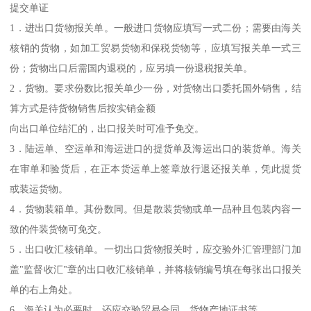
提交单证
1．进出口货物报关单。一般进口货物应填写一式二份；需要由海关
核销的货物，如加工贸易货物和保税货物等，应填写报关单一式三
份；货物出口后需国内退税的，应另填一份退税报关单。
2．货物。要求份数比报关单少一份，对货物出口委托国外销售，结
算方式是待货物销售后按实销金额
向出口单位结汇的，出口报关时可准予免交。
3．陆运单、空运单和海运进口的提货单及海运出口的装货单。海关
在审单和验货后，在正本货运单上签章放行退还报关单，凭此提货
或装运货物。
4．货物装箱单。其份数同。但是散装货物或单一品种且包装内容一
致的件装货物可免交。
5．出口收汇核销单。一切出口货物报关时，应交验外汇管理部门加
盖"监督收汇"章的出口收汇核销单，并将核销编号填在每张出口报关
单的右上角处。
6．海关认为必要时，还应交验贸易合同、货物产地证书等。