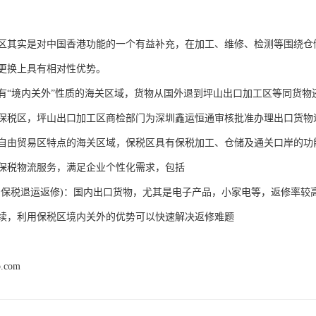
区其实是对中国香港功能的一个有益补充，在加工、维修、检测等围绕仓
更换上具有相对性优势。
有“境内关外”性质的海关区域，货物从国外退到坪山出口加工区等同货
保税区，坪山出口加工区商检部门为深圳鑫运恒通审核批准办理出口货物
自由贸易区特点的海关区域，保税区具有保税加工、仓储及通关口岸的功
保税物流服务，满足企业个性化需求，包括
圳保税退运返修)：国内出口货物，尤其是电子产品，小家电等，返修率较
续，利用保税区境内关外的优势可以快速解决返修难题
p.com
产品推荐