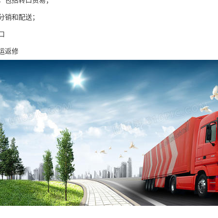
，包括转口贸易；
分销和配送；
口
运返修