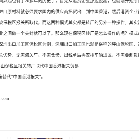
间算起也有了20多年的历史了，首先从港资企业那边说起，也就刚开始
进口原材料就必须要求国内的供应商把货出口到中国香港，然后港资企业
被保税区报关所取代，而这两种模式其实都是转厂的另外一种操作。其实
业之间做一个关封就可以了。那么现在保税区转厂是怎么操作的呢？模式
深圳出口加工区保税区为例，深圳出口加工区也就是俗称的坪山保税区，
关优势：无需海关车、不需仓储、出税单后再安排车辆进区、不需要卸货
坪山保税区报关转厂取代中国香港报关贸易
全替代“中国香港报关”。
p.com
产品推荐