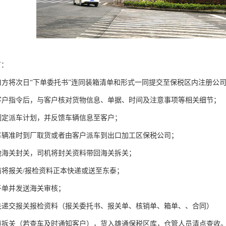
节：
出口方将次日“下单委托书”连同装箱清单和形式一同提交至保税区内注册公
客户指令后，与客户核对货物信息、单据、时间及注意事项等相关细节；
制定派车计划，并反馈车辆信息至客户；
车辆准时到厂取货或者由客户派车到出口加工区保税公司；
地海关封关，司机将封关资料带回海关拆关；
前将报关/报检资料正本快递或送至东泰；
子单并发送海关审核；
关递交报关报检资料（报关委托书、报关单、核销单、箱单、、合同）
道拆关（若查车及时通知客户），货入雄通保税区库，仓管人员清点查收