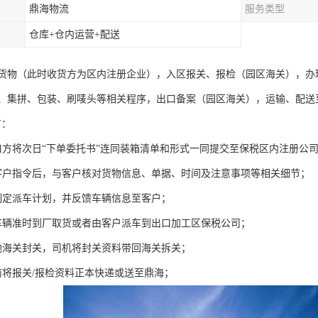
鼎海物流
服务类型
仓库+仓内运营+配送
货物（此时收货方为区内注册企业），入区报关、报检（园区海关），办
、集拼、包装、刷唛头等相关程序，出口备案（园区海关），运输、配送
节：
出口方将次日“下单委托书”连同装箱清单和形式一同提交至保税区内注册公
客户指令后，与客户核对货物信息、单据、时间及注意事项等相关细节；
制定派车计划，并反馈车辆信息至客户；
车辆准时到厂取货或者由客户派车到出口加工区保税公司；
地海关封关，司机将封关资料带回海关拆关；
前将报关/报检资料正本快递或送至鼎海；