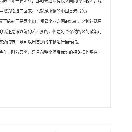
所谓的三来一补企业，那时候还没有设立国内的保税区，港
再把货物进口回来，也就是所谓的中国香港报关。
真正的转厂是两个加工贸易企业之间的结转，这种的话只
的话还是跟以前的差不多的，但是每个保税的区的政策可
这边的转厂是可以用普通的车辆进行操作的。
换车、时效只需、是目前整个深圳优势的报关操作平台。