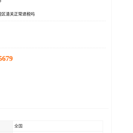
市
税区清关正常退税吗
5679
全国