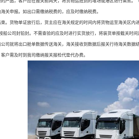
理的产品，客户应在报关前两天，将货物运抵到的堆场或港区进行熏蒸。
向海关申报。如出口需缴纳税费的，应及时缴纳税费。
结束。货物单证放行后，货主应在海关规定的时间内将货物运至海关区内
按船公司封铅封。不需查验的应及时进行实货放行，将装货单按截关时间
船公司就将出口舱单数据传送海关，海关接收到数据后报关行待海关数据
。客户需及时到我司缴纳报关报检代垫代办费。