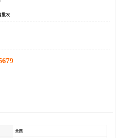
市
税批发
5679
全国