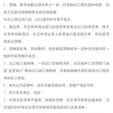
2．货物。要求份数比报关单少一份，对货物出口委托国外销售，结
算方式是待货物销售后按实销金额
向出口单位结汇的，出口报关时可准予免交。
3．陆运单、空运单和海运进口的提货单及海运出口的装货单。海关
在审单和验货后，在正本货运单上签章放行退还报关单，凭此提货
或装运货物。
4．货物装箱单。其份数同。但是散装货物或单一品种且包装内容一
致的件装货物可免交。
5．出口收汇核销单。一切出口货物报关时，应交验外汇管理部门加
盖"监督收汇"章的出口收汇核销单，并将核销编号填在每张出口报关
单的右上角处。
6．海关认为必要时，还应交验贸易合同、货物产地证书等。
7．其它有关单证。包括：
1．经海关批准准予减税、免税的货物，应交海关签章的减免税，北
京地区的外资企业需另交验海关核发的进口设备清单；