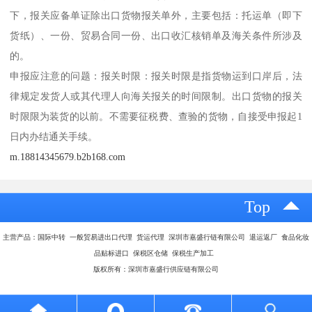
下，报关应备单证除出口货物报关单外，主要包括：托运单（即下
货纸）、一份、贸易合同一份、出口收汇核销单及海关条件所涉及
的。
申报应注意的问题：报关时限：报关时限是指货物运到口岸后，法
律规定发货人或其代理人向海关报关的时间限制。出口货物的报关
时限限为装货的以前。不需要征税费、查验的货物，自接受申报起1
日内办结通关手续。
m.18814345679.b2b168.com
Top
主营产品：国际中转 一般贸易进出口代理 货运代理 深圳市嘉盛行链有限公司 退运返厂 食品化妆
品贴标进口 保税区仓储 保税生产加工
版权所有：深圳市嘉盛行供应链有限公司