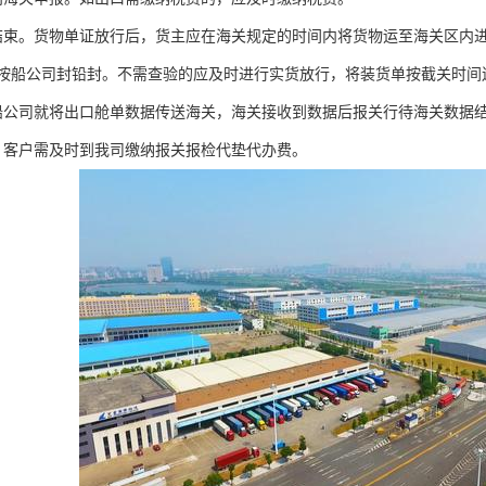
结束。货物单证放行后，货主应在海关规定的时间内将货物运至海关区内
按船公司封铅封。不需查验的应及时进行实货放行，将装货单按截关时间
船公司就将出口舱单数据传送海关，海关接收到数据后报关行待海关数据
。客户需及时到我司缴纳报关报检代垫代办费。