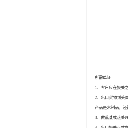
所需单证
1．客户应在报关
2．出口货物到美
产品是木制品，还
3．做熏蒸或热处
4、出口报关正式