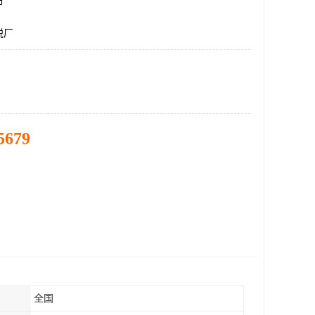
市
税厂
5679
全国