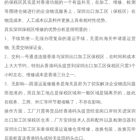
的保税区其实是对香港功能的一个有益补充，在加工、维修、检测
等围绕仓储进行的企业物流服务上，深圳出口加工区（保税区）在
物流成本、人工成本以及料件更换上具有相对性优势。
其实深圳保税区维修的优势分析是很明显的：
1、手续简便---无须办理复杂的退运手续，无需向海关申请退运货
物, 无需交纳保证金。
2、交利---号通道连接香港与深圳出口加工区保税区，在时间和成本
上大大节约，特别从香港码头提货到深圳出口加工区保税区只需3个
小时左右。维修成本是香港三分之一。
3、无影响---因退运返修服务是海关及府为了切实解决企业物流问题
而批准的，而且加工地点是保税区域和一般区域是隔离开的，故此
在税务、工商、外汇等环节都省略了，不存在影响。
操作方面，工厂只需将货品经香港码头提货经皇岗口岸转关进深圳
出口加工区保税区仓库，厂方安排技术人员和配件以及检测仪器到
深圳出口加工区东泰保税退运返修仓库维修，改换包装，改换完毕
后装柜直送香港码头或转关盐田码头出口。