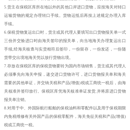
5.货主在保税区库所在地以外的其他口岸进口货物，应按海关对转口
运输货物的规定办理转口手续。货物运抵后再按上述规定办理入库
手续。
6.保税货物复运出口时，货主或其代理人要填写出口货物报关单一式
三份并交验进口时由海关签印的报关单，向当地海关办理复运出口
手续,经海关核查与实货相符后签印，一份留存，一份发还，一份随
货带交出境地海关凭以放行货物出境。
7.存放在保税区库的保税货物要转为国内市场销售，货主或其代理人
必须事先向海关申报，递交进口货物许可，进口货物报关单和海关
需要的其他单证，并交纳关税和产品(增值)税或工商统一税后，由海
关核准并签印放行。保税区库凭海关核准单证发货,并将原进口货物
报关单注销。
8.对用于中、外国际航行船舶的保税油料和零配件以及用于保税期限
内免税维修有关外国产品的保税零配件，海关免征关税和产品(增值)
税或工商统一税。