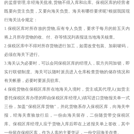
的监督管理,非经海关批准,货物不得入库和出库。保税区库的经营者
既要向货主负责，又要向海关负责。海关有哪些要求呢?根据我国现
行海关法令规定：
1.保税区库对所存放的货物,应有专人负责，要求于每月的前五天内
将上月所存货物的收、付、存等情况列表报送当地海关核查。
2.保税区库中不得对所存货物进行加工，如需改变包装、加刷唛码，
必须在海关下进行。
3.海关认为必要时，可以会同保税区库的经理人，双方共同加锁，即
实行联锁制度。海关可以随时派员进入仓库检查货物的储存情况和
有关帐册，必要时要派员驻库。
4.保税货物在保税区库所在地海关入境时，货主或其代理人(如货主
委托保税区库办理的即由保税区库经理人)填写进口货物报关单一式
三份，加盖“保税区库货物”，并此货物系存入保税区库，向海关申
报，经海关查验放行后，一份由海关留存，二份随货带交保税区
库。保税区库经理人应于货物入库后即在上述报关单上签收，其中
一份留存保税区库，作为人库的主要凭证，一份交回海关存查。