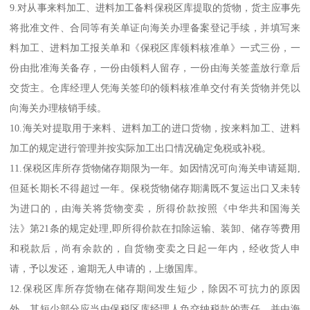
9.对从事来料加工、进料加工备料保税区库提取的货物，货主应事先
将批准文件、合同等有关单证向海关办理备案登记手续，并填写来
料加工、进料加工报关单和《保税区库领料核准单》一式三份，一
份由批准海关备存，一份由领料人留存，一份由海关签盖放行章后
交货主。仓库经理人凭海关签印的领料核准单交付有关货物并凭以
向海关办理核销手续。
10.海关对提取用于来料、进料加工的进口货物，按来料加工、进料
加工的规定进行管理并按实际加工出口情况确定免税或补税。
11.保税区库所存货物储存期限为一年。如因情况可向海关申请延期,
但延长期长不得超过一年。保税货物储存期满既不复运出口又未转
为进口的，由海关将货物变卖，所得价款按照《中华共和国海关
法》第21条的规定处理,即所得价款在扣除运输、装卸、储存等费用
和税款后，尚有余款的，自货物变卖之日起一年内，经收货人申
请，予以发还，逾期无人申请的，上缴国库。
12.保税区库所存货物在储存期间发生短少，除因不可抗力的原因
外，其短少部分应当由保税区库经理人负交纳税款的责任，并由海