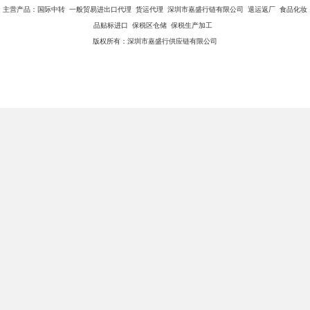
主营产品：国际中转 一般贸易进出口代理 货运代理 深圳市嘉盛行链有限公司 退运返厂 食品化妆
品贴标进口 保税区仓储 保税生产加工
版权所有：深圳市嘉盛行供应链有限公司