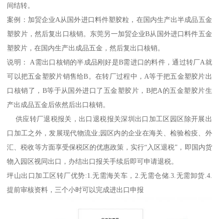
间结转。
案例：加贸企业A从国外进口料件塑胶粒，在国内生产出半成品五金
塑胶片，然后复出口核销。东莞另一加贸企业B从国外进口料件五金
塑胶片，在国内生产出成品五金，然后复出口核销。
说明： A需出口核销的半成品刚好是B需进口的料件，通过转厂A就
可以把五金塑胶片销售给B。在转厂过程中，A等于把五金塑胶片出
口核销了，B等于从国外进口了五金塑胶片，B把A的五金塑胶片生
产出成品五金后依然后出口核销。
供应转厂退税报关，出口退税报关深圳出口加工区园区除开展出
口加工之外，发展现代物流业;园区内的企业在海关、检验检疫、外
汇、税收等方面享受保税区的优惠政策，实行“入区退税”，即国内货
物入园区视同出口，办结出口报关手续后即可申请退税。
坪山出口加工区转厂优势:1.无需海关车，2.无需仓储.3.无需卸货.4.
提前审核资料，三个小时可以完成进出口申报