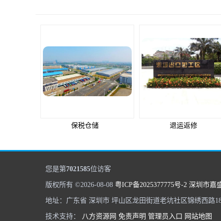
退运返修
红酒进口流程
您是第
7021585
位访客
版权所有 ©2026-08-08
粤ICP备2025377775号-2
深圳市嘉
地址：广东省 深圳市 坪山区龙田街道老坑社区锦绣西路18
技术支持：
八方资源网
免责声明
管理员入口
网站地图