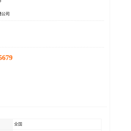
市
储公司
5679
全国