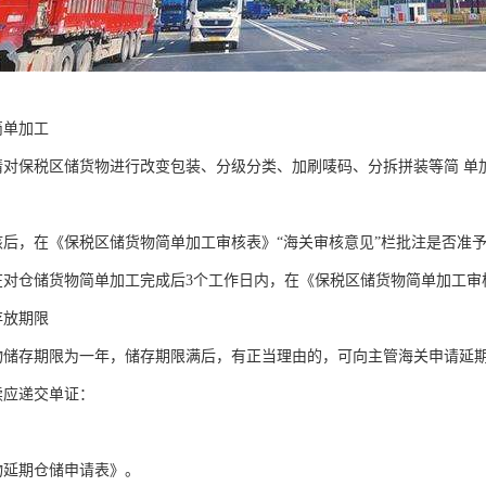
简单加工
请对保税区储货物进行改变包装、分级分类、加刷唛码、分拆拼装等简 单
核后，在《保税区储货物简单加工审核表》“海关审核意见”栏批注是否准
在对仓储货物简单加工完成后3个工作日内，在《保税区储货物简单加工
存放期限
物储存期限为一年，储存期限满后，有正当理由的，可向主管海关申请延
续应递交单证：
；
物延期仓储申请表》。