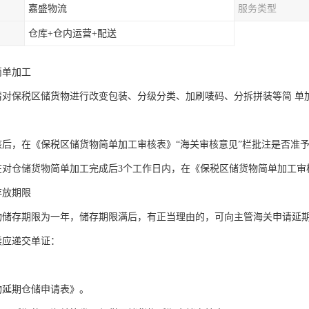
嘉盛物流
服务类型
仓库+仓内运营+配送
简单加工
请对保税区储货物进行改变包装、分级分类、加刷唛码、分拆拼装等简 单
核后，在《保税区储货物简单加工审核表》“海关审核意见”栏批注是否准
在对仓储货物简单加工完成后3个工作日内，在《保税区储货物简单加工
存放期限
物储存期限为一年，储存期限满后，有正当理由的，可向主管海关申请延
续应递交单证：
；
物延期仓储申请表》。