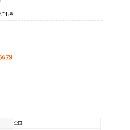
市
仓库代理
5679
全国