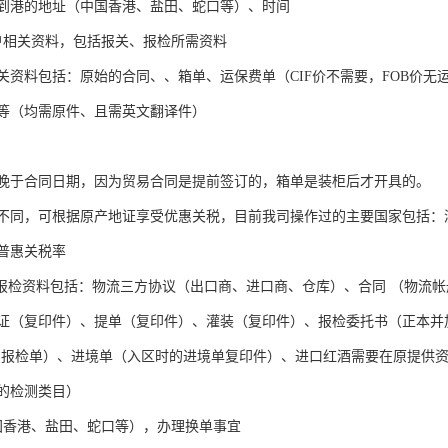
到港的地址（中国香港、盐田、蛇口等）、时间
户相关资料，包括报关、报检所需资料
关资料包括：原始的合同、、箱单、运保费单（CIF价不需要，FOB价
等（均需原件、且需英文翻译件）
晚于合同日期，因为贸易合同是提前签订的，箱单是装柜后才开具的。
不同，可根据原产地证享受优惠关税，目前我司操作过的主要国家包括：
普惠关税率
检资料包括：物流三方协议（出口商、进口商、仓库）、合同 （物流帐
证（复印件）、提单（复印件）、灌装（复印件）、报检委托书（正本并
的报检单）、进境单（入区时的进境单复印件）、进口红酒需要在原提供
的检测类目）
国香港、盐田、蛇口等），办理换单事宜