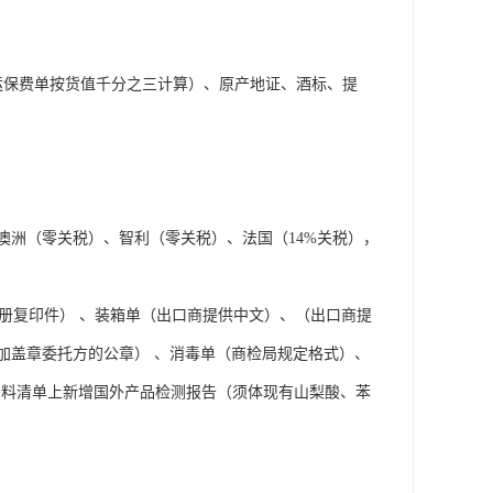
无运保费单按货值千分之三计算）、原产地证、酒标、提
澳洲（零关税）、智利（零关税）、法国（14%关税），
册复印件） 、装箱单（出口商提供中文）、（出口商提
加盖章委托方的公章） 、消毒单（商检局规定格式）、
资料清单上新增国外产品检测报告（须体现有山梨酸、苯