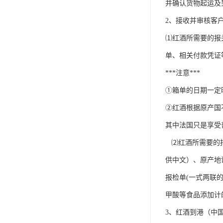
并确认货物起运及
2、接收并审核客
⑴红酒所需要的报
单、相关付款凭证
***注意***
①箱单的日期一定
②红酒根据原产国
其中法国只是享受
⑵红酒所需要的报
供中文）、原产地
报检单(一式两联
甲酸等食品添加计
3、红酒到港（中