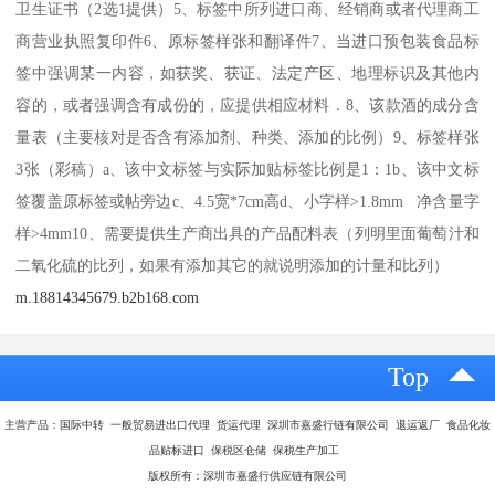
卫生证书（2选1提供）5、标签中所列进口商、经销商或者代理商工
商营业执照复印件6、原标签样张和翻译件7、当进口预包装食品标
签中强调某一内容，如获奖、获证、法定产区、地理标识及其他内
容的，或者强调含有成份的，应提供相应材料．8、该款酒的成分含
量表（主要核对是否含有添加剂、种类、添加的比例）9、标签样张
3张（彩稿）a、该中文标签与实际加贴标签比例是1：1b、该中文标
签覆盖原标签或帖旁边c、4.5宽*7cm高d、小字样>1.8mm 净含量字
样>4mm10、需要提供生产商出具的产品配料表（列明里面葡萄汁和
二氧化硫的比列，如果有添加其它的就说明添加的计量和比列）
m.18814345679.b2b168.com
Top
主营产品：国际中转 一般贸易进出口代理 货运代理 深圳市嘉盛行链有限公司 退运返厂 食品化妆
品贴标进口 保税区仓储 保税生产加工
版权所有：深圳市嘉盛行供应链有限公司