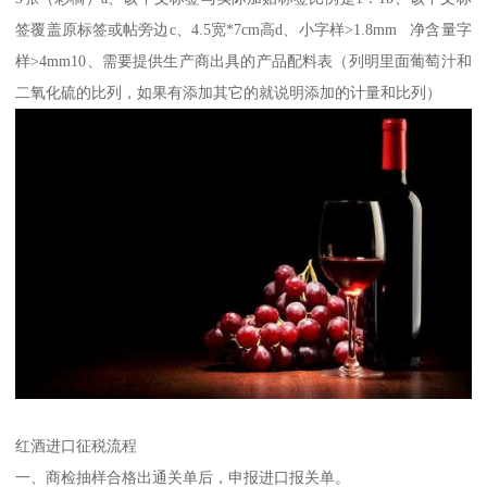
签覆盖原标签或帖旁边c、4.5宽*7cm高d、小字样>1.8mm 净含量字
样>4mm10、需要提供生产商出具的产品配料表（列明里面葡萄汁和
二氧化硫的比列，如果有添加其它的就说明添加的计量和比列）
红酒进口征税流程
一、商检抽样合格出通关单后，申报进口报关单。