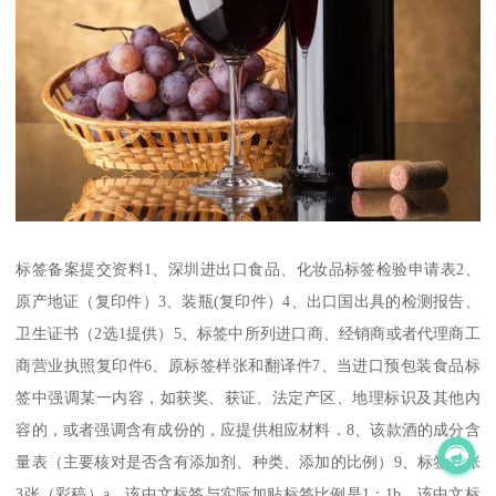
标签备案提交资料1、深圳进出口食品、化妆品标签检验申请表2、
原产地证（复印件）3、装瓶(复印件）4、出口国出具的检测报告、
卫生证书（2选1提供）5、标签中所列进口商、经销商或者代理商工
商营业执照复印件6、原标签样张和翻译件7、当进口预包装食品标
签中强调某一内容，如获奖、获证、法定产区、地理标识及其他内
容的，或者强调含有成份的，应提供相应材料．8、该款酒的成分含
量表（主要核对是否含有添加剂、种类、添加的比例）9、标签样张
3张（彩稿）a、该中文标签与实际加贴标签比例是1：1b、该中文标