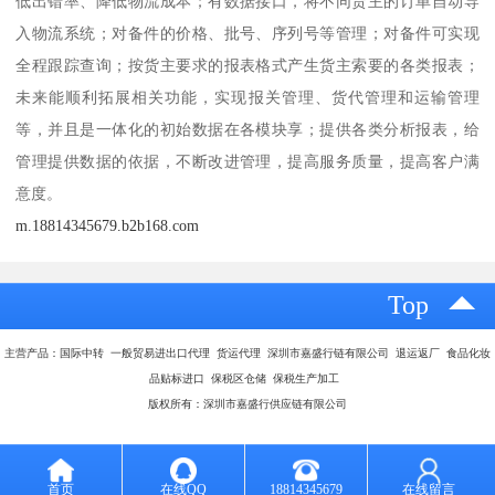
低出错率、降低物流成本；有数据接口，将不同货主的订单自动导
入物流系统；对备件的价格、批号、序列号等管理；对备件可实现
全程跟踪查询；按货主要求的报表格式产生货主索要的各类报表；
未来能顺利拓展相关功能，实现报关管理、货代管理和运输管理
等，并且是一体化的初始数据在各模块享；提供各类分析报表，给
管理提供数据的依据，不断改进管理，提高服务质量，提高客户满
意度。
m.18814345679.b2b168.com
Top
主营产品：国际中转 一般贸易进出口代理 货运代理 深圳市嘉盛行链有限公司 退运返厂 食品化妆
品贴标进口 保税区仓储 保税生产加工
版权所有：深圳市嘉盛行供应链有限公司
首页
在线QQ
18814345679
在线留言