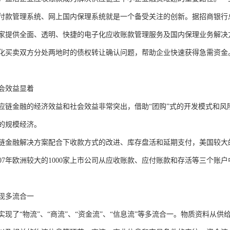
付款管理系统、网上国内保理系统就是一个备受关注的创新。据招商银行
家提供全面、透明、快捷的电子化应收账款管理服务及国内保理业务解决
化买卖双方分处两地时的债权转让确认问题，帮助企业快速获得急需资金
会效益显着
应链金融的经济效益和社会效益非常突出，借助“团购”式的开发模式和风
的规模经济。
金融解决方案配合下收款方式的改进、库存盘活和延期支付，美国较大的10
07年欧洲较大的1000家上市公司从应收账款、应付账款和存活等三个账户
现多流合一
实现了“物流”、“商流”、“资金流”、“信息流”等多流合一。物质资料从