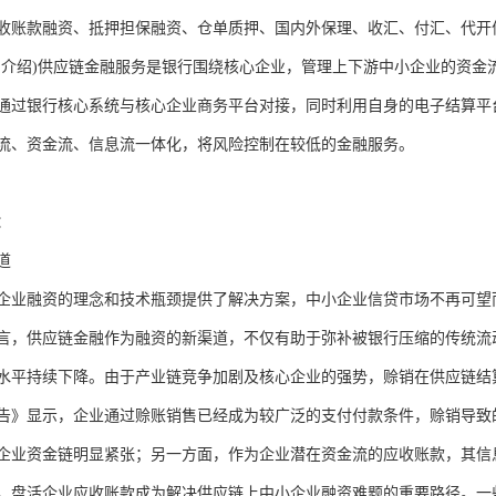
收账款融资、抵押担保融资、仓单质押、国内外保理、收汇、付汇、代开
的介绍)供应链金融服务是银行围绕核心企业，管理上下游中小企业的资金
通过银行核心系统与核心企业商务平台对接，同时利用自身的电子结算平
流、资金流、信息流一体化，将风险控制在较低的金融服务。
：
道
企业融资的理念和技术瓶颈提供了解决方案，中小企业信贷市场不再可望
言，供应链金融作为融资的新渠道，不仅有助于弥补被银行压缩的传统流
水平持续下降。由于产业链竞争加剧及核心企业的强势，赊销在供应链结算中占
告》显示，企业通过赊账销售已经成为较广泛的支付付款条件，赊销导致
企业资金链明显紧张；另一方面，作为企业潜在资金流的应收账款，其信
，盘活企业应收账款成为解决供应链上中小企业融资难题的重要路径。一