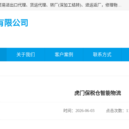
深圳市嘉盛行供应链有限公司 业务范围包括国际中转、一般贸易进出口代理、货运代理、转厂(深加工结转)、退运返厂，修理物品、直接退运、简单加工、更换包装、食品化妆品贴标进口、通关保税仓储，保税生产加工，香港仓库、中港运输专拼货运等服务
有限公司
关于我们
客户案例
联系方式
虎门保税仓智能物流
时间：2026-06-03
点击次数：11