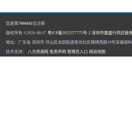
您是第
7006681
位访客
版权所有 ©2026-08-07
粤ICP备2025377775号-2
深圳市嘉盛行供应链
地址：广东省 深圳市 坪山区龙田街道老坑社区锦绣西路18号深福保科技
技术支持：
八方资源网
免责声明
管理员入口
网站地图
进口意大利红酒清关流程
中港物流公司如何适应国家物流新形势